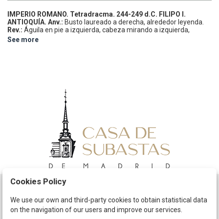
IMPERIO ROMANO.
Tetradracma.
244-249 d.C.
FILIPO I.
ANTIOQUÍA.
Anv.:
Busto laureado a derecha, alrededor leyenda.
Rev.:
Águila en pie a izquierda, cabeza mirando a izquierda,
alrededor leyenda, en exergo ANTIOXIA SC.
11,34 grs.
Ve.
See more
(Oxidaciones).
Prieur-370 sim.
MBC.
Cookies Policy
Schedule
We use our own and third-party cookies to obtain statistical data
on the navigation of our users and improve our services.
The Company