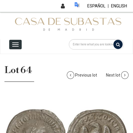
ESPAÑOL
|
ENGLISH
Lot 64
Previous lot
Next lot