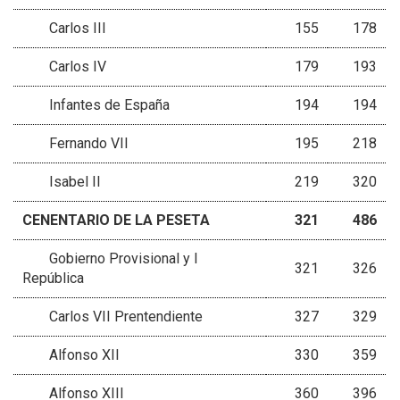
Carlos III
155
178
Carlos IV
179
193
Infantes de España
194
194
Fernando VII
195
218
Isabel II
219
320
CENENTARIO DE LA PESETA
321
486
Gobierno Provisional y I
321
326
República
Carlos VII Prentendiente
327
329
Alfonso XII
330
359
Alfonso XIII
360
396