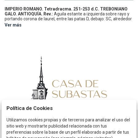
IMPERIO ROMANO.
Tetradracma.
251-253 d.C.
TREBONIANO
GALO.
ANTIOQUÍA.
Rev.:
Aguila estante a izquierda sobre rayo y
portando corona de laurel, entre las patas D, debajo: SC, alrededor
leyenda.
9,27 grs.
AE.
Prieur-675.
MBC-.
Ver más
Política de Cookies
Utilizamos cookies propias y de terceros para analizar el uso del
Horario
sitio web y mostrarte publicidad relacionada con tus
preferencias sobre la base de un perfil elaborado a partir de tus
La empresa