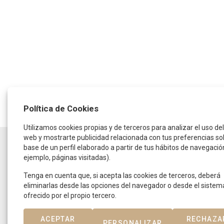
Política de Cookies
Utilizamos cookies propias y de terceros para analizar el uso del 
web y mostrarte publicidad relacionada con tus preferencias so
HORARIO
base de un perfil elaborado a partir de tus hábitos de navegació
ejemplo, páginas visitadas).
De lunes a jueves:
de 9:30 a 14:00 horas
y de 16:00 a 19:00 horas
Tenga en cuenta que, si acepta las cookies de terceros, deberá
Viernes:
eliminarlas desde las opciones del navegador o desde el sistem
De 9:00 a 15:00 horas
ofrecido por el propio tercero.
ACEPTAR
RECHAZA
©
Casa de Subastas de Madrid SLU
- Todos los derech
PERSONALIZAR