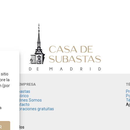
sitio
bre la
LA EMPRESA
T
n (por
Subastas
Pr
Histórico
Po
Quiénes Somos
Té
Contacto
Aj
a
Valoraciones gratuitas
R
os reservados