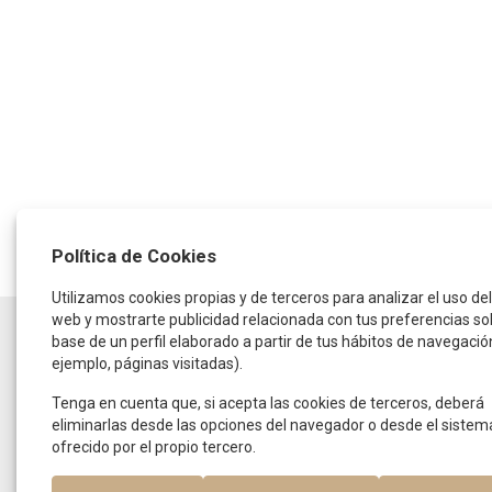
Política de Cookies
Utilizamos cookies propias y de terceros para analizar el uso del 
web y mostrarte publicidad relacionada con tus preferencias so
HORARIO
base de un perfil elaborado a partir de tus hábitos de navegació
ejemplo, páginas visitadas).
De lunes a jueves:
de 9:30 a 14:00 horas
y de 16:00 a 19:00 horas
Tenga en cuenta que, si acepta las cookies de terceros, deberá
Viernes:
eliminarlas desde las opciones del navegador o desde el sistem
De 9:00 a 15:00 horas
ofrecido por el propio tercero.