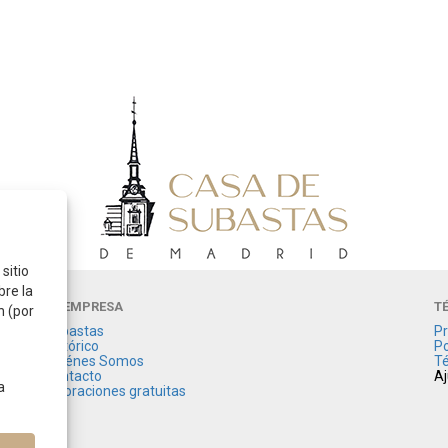
sitio
bre la
LA EMPRESA
T
n (por
Subastas
Pr
Histórico
Po
Quiénes Somos
Té
Contacto
Aj
a
Valoraciones gratuitas