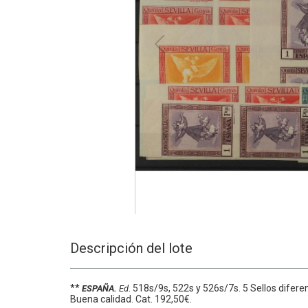
Descripción del lote
**
.
518s/9s, 522s y 526s/7s.
5 Sellos difere
ESPAÑA.
Ed
Buena calidad.
Cat. 192,50€.