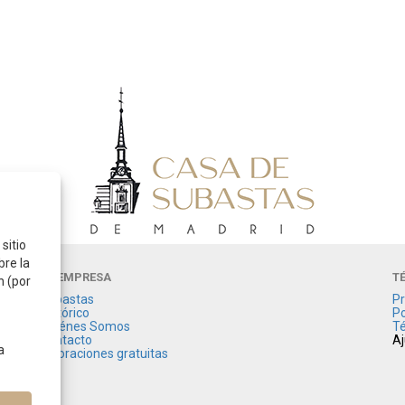
sitio
bre la
LA EMPRESA
T
n (por
Subastas
Pr
Histórico
Po
Quiénes Somos
Té
Contacto
Aj
a
Valoraciones gratuitas