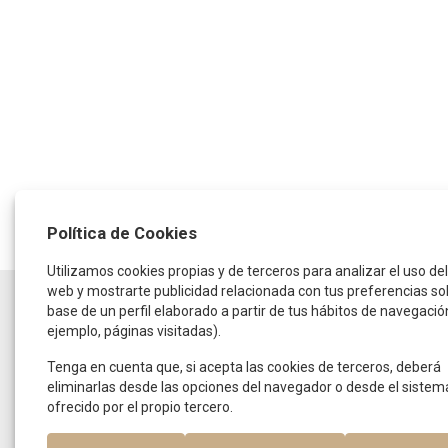
Política de Cookies
Utilizamos cookies propias y de terceros para analizar el uso del 
web y mostrarte publicidad relacionada con tus preferencias so
HORARIO
base de un perfil elaborado a partir de tus hábitos de navegació
ejemplo, páginas visitadas).
De lunes a jueves:
de 9:30 a 14:00 horas
y de 16:00 a 19:00 horas
Tenga en cuenta que, si acepta las cookies de terceros, deberá
Viernes:
eliminarlas desde las opciones del navegador o desde el sistem
De 9:00 a 15:00 horas
ofrecido por el propio tercero.