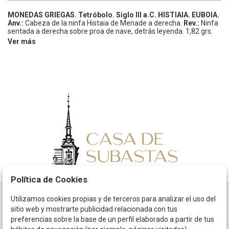
MONEDAS GRIEGAS.
Tetróbolo.
Siglo III a.C.
HISTIAIA. EUBOIA.
Anv.:
Cabeza de la ninfa Histaia de Menade a derecha.
Rev.:
Ninfa
sentada a derecha sobre proa de nave, detrás leyenda.
1,82 grs.
AE.
Se-2496 var.
MBC.
Ver más
Política de Cookies
Utilizamos cookies propias y de terceros para analizar el uso del
Horario
sitio web y mostrarte publicidad relacionada con tus
preferencias sobre la base de un perfil elaborado a partir de tus
La empresa