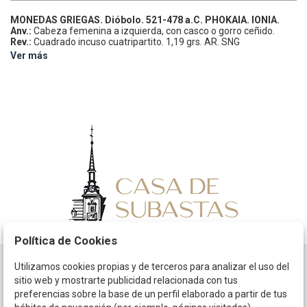
MONEDAS GRIEGAS.
Dióbolo.
521-478 a.C.
PHOKAIA. IONIA.
Anv.:
Cabeza femenina a izquierda, con casco o gorro ceñido.
Rev.:
Cuadrado incuso cuatripartito.
1,19 grs.
AR.
SNG
Copenhagen-389-94; SNG Von Aulock-1813.
MBC.
Ver más
Política de Cookies
Utilizamos cookies propias y de terceros para analizar el uso del
Horario
sitio web y mostrarte publicidad relacionada con tus
preferencias sobre la base de un perfil elaborado a partir de tus
La empresa