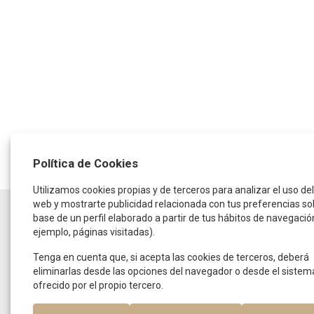
Política de Cookies
Utilizamos cookies propias y de terceros para analizar el uso del 
web y mostrarte publicidad relacionada con tus preferencias so
HORARIO
base de un perfil elaborado a partir de tus hábitos de navegació
ejemplo, páginas visitadas).
De lunes a jueves:
de 9:30 a 14:00 horas
y de 16:00 a 19:00 horas
Tenga en cuenta que, si acepta las cookies de terceros, deberá
Viernes:
eliminarlas desde las opciones del navegador o desde el sistem
De 9:00 a 15:00 horas
ofrecido por el propio tercero.