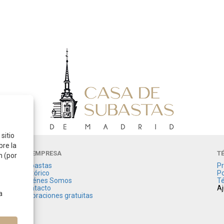
sitio
bre la
LA EMPRESA
T
n (por
Subastas
Pr
Histórico
Po
Quiénes Somos
Té
Contacto
Aj
a
Valoraciones gratuitas