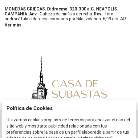
MONEDAS GRIEGAS.
Didracma.
320-300 a.C.
NEAPOLIS.
CAMPANIA.
Anv.:
Cabeza de ninfa a derecha.
Rev.:
Toro
androcéfalo a derecha coronado por Nike volando.
6,99 grs.
AR.
HGC 1-451 sim; HN Italy-571 sim.
MBC-.
Ver más
Política de Cookies
Utilizamos cookies propias y de terceros para analizar el uso del
Horario
sitio web y mostrarte publicidad relacionada con tus
preferencias sobre la base de un perfil elaborado a partir de tus
La empresa