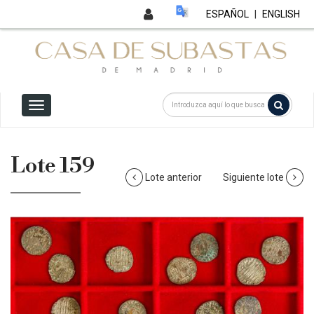
ESPAÑOL
|
ENGLISH
Lote 159
Lote anterior
Siguiente lote