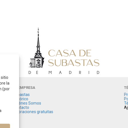
sitio
bre la
LA EMPRESA
T
n (por
Subastas
Pr
Histórico
Po
Quiénes Somos
Té
Contacto
Aj
a
Valoraciones gratuitas