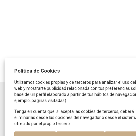
Política de Cookies
Utilizamos cookies propias y de terceros para analizar el uso del 
web y mostrarte publicidad relacionada con tus preferencias so
HORARIO
base de un perfil elaborado a partir de tus hábitos de navegació
ejemplo, páginas visitadas).
De lunes a jueves:
de 9:30 a 14:00 horas
y de 16:00 a 19:00 horas
Tenga en cuenta que, si acepta las cookies de terceros, deberá
Viernes:
eliminarlas desde las opciones del navegador o desde el sistem
De 9:00 a 15:00 horas
ofrecido por el propio tercero.