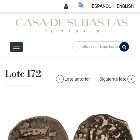
ESPAÑOL
|
ENGLISH
Lote 172
Lote anterior
Siguiente lote