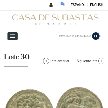
ESPAÑOL
|
ENGLISH
Lote 30
Lote anterior
Siguiente lote