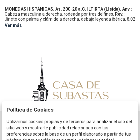
MONEDAS HISPÁNICAS.
As.
200-20 a.C.
ILTIRTA (Lleida).
Anv.:
Cabeza masculina a derecha, rodeada por tres delfines.
Rev.:
Jinete con palma y clámide a derecha, debajo leyenda ibérica.
8,02
grs.
AE.
(Pátina verde).
AB-1465; ACIP-1261.
MBC.
Ver más
Política de Cookies
Utilizamos cookies propias y de terceros para analizar el uso del
Horario
sitio web y mostrarte publicidad relacionada con tus
preferencias sobre la base de un perfil elaborado a partir de tus
La empresa