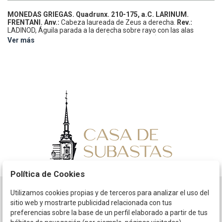
MONEDAS GRIEGAS.
Quadrunx.
210-175, a.C.
LARINUM.
FRENTANI.
Anv.:
Cabeza laureada de Zeus a derecha.
Rev.:
LADINOD, Águila parada a la derecha sobre rayo con las alas
extendidas; •••• cuatro globulos (marca de valor) en exergo.
5,58
Ver más
grs.
AE.
Pátina.
MUY RARA.
HN Italy 626; SNG ANS 135-136; SNG
France 319.
MBC.
Política de Cookies
Utilizamos cookies propias y de terceros para analizar el uso del
Horario
sitio web y mostrarte publicidad relacionada con tus
preferencias sobre la base de un perfil elaborado a partir de tus
La empresa