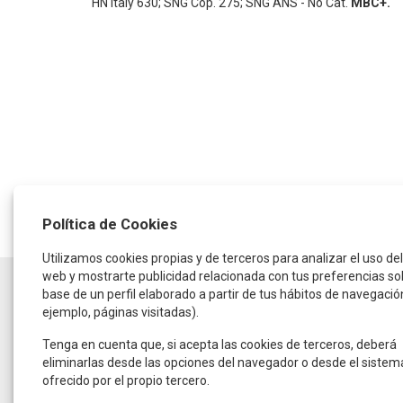
HN Italy 630; SNG Cop. 275; SNG ANS - No Cat.
MBC+.
Política de Cookies
Utilizamos cookies propias y de terceros para analizar el uso del 
web y mostrarte publicidad relacionada con tus preferencias so
HORARIO
base de un perfil elaborado a partir de tus hábitos de navegació
ejemplo, páginas visitadas).
De lunes a jueves:
de 9:30 a 14:00 horas
y de 16:00 a 19:00 horas
Tenga en cuenta que, si acepta las cookies de terceros, deberá
Viernes:
eliminarlas desde las opciones del navegador o desde el sistem
De 9:00 a 15:00 horas
ofrecido por el propio tercero.