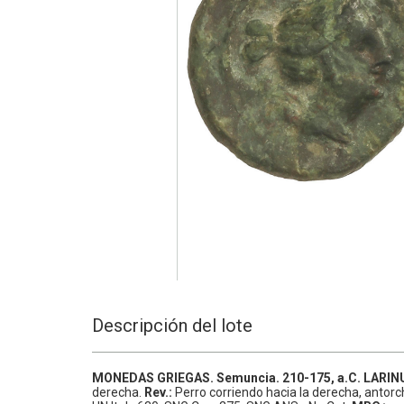
Descripción del lote
MONEDAS GRIEGAS.
Semuncia.
210-175, a.C.
LARIN
derecha.
Rev.:
Perro corriendo hacia la derecha, antorc