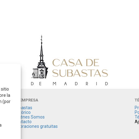
sitio
bre la
LA EMPRESA
T
n (por
Subastas
Pr
Histórico
Po
Quiénes Somos
Té
Contacto
Aj
a
Valoraciones gratuitas