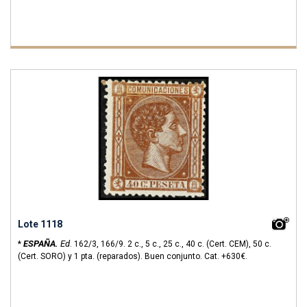
Lote 1118
ESPAÑA.
Ed
*
.
162/3, 166/9.
2 c., 5 c., 25 c., 40 c. (Cert. CEM), 50 c.
(Cert. SORO) y 1 pta. (reparados). Buen conjunto.
Cat. +630€.