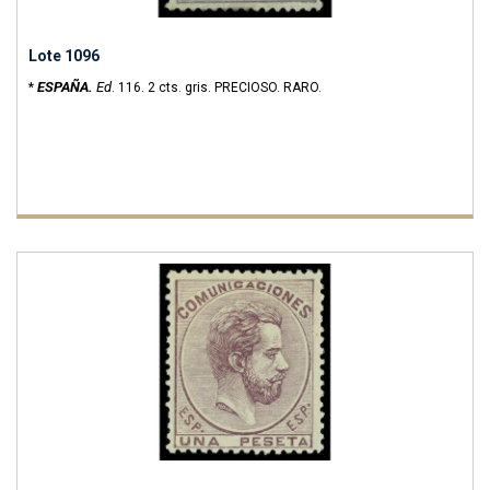
Lote 1096
ESPAÑA.
Ed
*
.
116.
2 cts. gris. PRECIOSO. RARO.