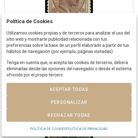
Política de Cookies
Utilizamos cookies propias y de terceros para analizar el uso del
Lote 1132
sitio web y mostrarte publicidad relacionada con tus
ESPAÑA.
Ed
*
.
195.
40 cts. castaño rojizo. PRECIOSO.
preferencias sobre la base de un perfil elaborado a partir de tus
hábitos de navegación (por ejemplo, páginas visitadas).
Tenga en cuenta que, si acepta las cookies de terceros, deberá
eliminarlas desde las opciones del navegador o desde el sistema
ofrecido por el propio tercero.
ACEPTAR TODAS
PERSONALIZAR
RECHAZAR TODAS
POLÍTICA DE COOKIES
POLÍTICA DE PRIVACIDAD