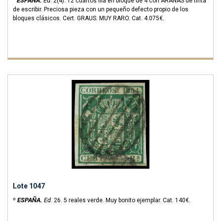
ESPAÑA.
Ed
°
.
2(4).
12 cuartos lila en bloque de 4 con ARAÑAS de tinta
de escribir. Preciosa pieza con un pequeño defecto propio de los
bloques clásicos. Cert. GRAUS. MUY RARO.
Cat. 4.075€.
Lote 1047
ESPAÑA.
Ed
º
.
26.
5 reales verde. Muy bonito ejemplar.
Cat. 140€.