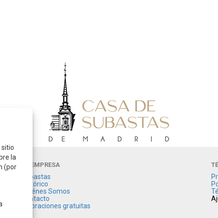
sitio
bre la
LA EMPRESA
T
n (por
Subastas
Pr
Histórico
Po
Quiénes Somos
Té
Contacto
Aj
a
Valoraciones gratuitas