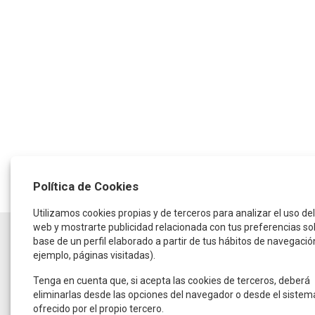
Política de Cookies
Utilizamos cookies propias y de terceros para analizar el uso del 
web y mostrarte publicidad relacionada con tus preferencias so
HORARIO
base de un perfil elaborado a partir de tus hábitos de navegació
ejemplo, páginas visitadas).
De lunes a jueves:
de 9:30 a 14:00 horas
y de 16:00 a 19:00 horas
Tenga en cuenta que, si acepta las cookies de terceros, deberá
Viernes:
eliminarlas desde las opciones del navegador o desde el sistem
De 9:00 a 15:00 horas
ofrecido por el propio tercero.