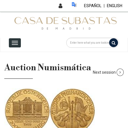
ESPAÑOL
|
ENGLISH
Auction Numismática
Next session