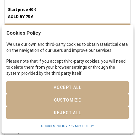
Start price
40 €
SOLD BY
75 €
Cookies Policy
SOLD
We use our own and third-party cookies to obtain statistical data
on the navigation of our users and improve our services.
Please note that if you accept third-party cookies, you will need
to delete them from your browser settings or through the
system provided by the third party itself.
ACCEPT ALL
CUSTOMIZE
Lot 463
BOLIVIA.
Lote 3 monedas 1 Boliviano.
1867, 1872 y 1873.
POTOSÍ.
REJECT ALL
F.E.
AR.
KM-152.1, 155.4 y 160.1.
MBC+ a EBC-.
COOKIES POLICY
PRIVACY POLICY
Start price
100 €