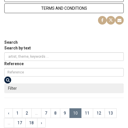
TERMS AND CONDITIONS
Search
Search by text
Reference
Filter
‹
1
2
...
7
8
9
10
11
12
13
...
17
18
›