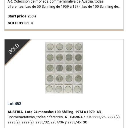
AR.
Colección de moneda commemorativa de Austria, todas
diferentes. Las de 50 Schilling de 1959 a 1974, las de 100 Schilling de
1975 a 1979. Montado en álbum.
EBC+ a PROOF.
Start price
250 €
SOLD BY
360 €
SOLD
Lot 453
AUSTRIA.
Lote 24 monedas 100 Shilling.
1974 a 1979.
AR.
Conmemorativas, todas diferentes. A EXAMINAR.
KM-2923/26, 2927(2),
2928(2), 2929(2), 2930/32, 2934/36 y 2938/45.
SC.