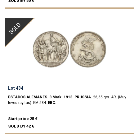
SOLD BY
50 €
SOLD
Lot 434
ESTADOS ALEMANES.
3 Mark.
1913.
PRUSSIA.
26,65 grs.
AR.
(Muy
leves rayitas).
KM-534.
EBC.
Start price
25 €
SOLD BY
42 €