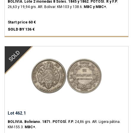
BOLIVIA.
Lote 2 monedas 8 Soles.
1845 y 1862.
POTOSÍ.
R y F.P.
26,63 y 19,94 grs.
AR.
Bolivar.
KM-103 y 138.6.
MBC y MBC+.
Start price
60 €
SOLD BY
136 €
SOLD
Lot 462.1
BOLIVIA.
Boliviano.
1871.
POTOSÍ.
F.P.
24,86 grs.
AR.
Ligera pátina.
KM-155.3.
MBC+.