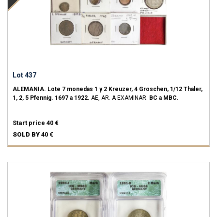
Lot 437
ALEMANIA.
Lote 7 monedas 1 y 2 Kreuzer, 4 Groschen, 1/12 Thaler,
1, 2, 5 Pfennig.
1697 a 1922.
AE, AR.
A EXAMINAR.
BC a MBC.
Start price
40 €
SOLD BY
40 €