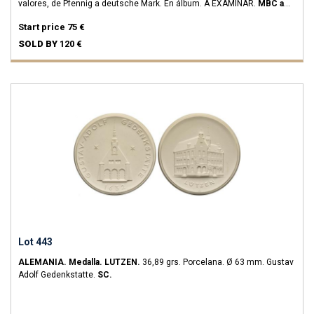
valores, de Pfennig a deutsche Mark. En álbum. A EXAMINAR.
MBC a
SC.
Start price
75 €
SOLD BY
120 €
Lot 443
ALEMANIA.
Medalla.
LUTZEN.
36,89 grs.
Porcelana.
Ø 63 mm. Gustav
Adolf Gedenkstatte.
SC.