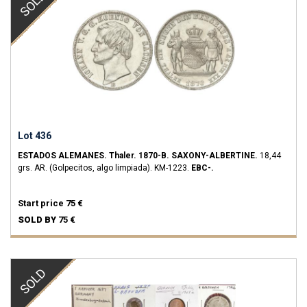
SOLD
Lot 436
ESTADOS ALEMANES.
Thaler.
1870-B.
SAXONY-ALBERTINE.
18,44
grs.
AR.
(Golpecitos, algo limpiada).
KM-1223.
EBC-.
Start price
75 €
SOLD BY
75 €
SOLD