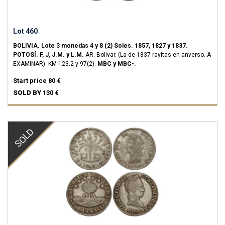
Lot 460
BOLIVIA.
Lote 3 monedas 4 y 8 (2) Soles.
1857, 1827 y 1837.
POTOSÍ.
F, J, J.M. y L.M.
AR.
Bolivar. (La de 1837 rayitas en anverso. A
EXAMINAR).
KM-123.2 y 97(2).
MBC y MBC-.
Start price
80 €
SOLD BY
130 €
SOLD