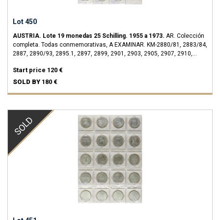
Lot 450
AUSTRIA.
Lote 19 monedas 25 Schilling.
1955 a 1973.
AR.
Colección
completa. Todas conmemorativas, A EXAMINAR.
KM-2880/81, 2883/84,
2887, 2890/93, 2895.1, 2897, 2899, 2901, 2903, 2905, 2907, 2910,
2912 y 2915.
SC.
Start price
120 €
SOLD BY
180 €
SOLD