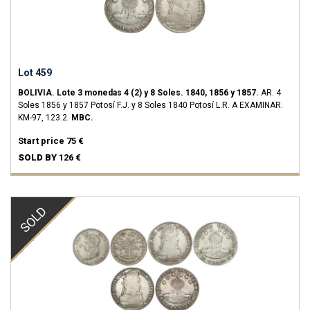
Lot 459
BOLIVIA.
Lote 3 monedas 4 (2) y 8 Soles.
1840, 1856 y 1857.
AR.
4
Soles 1856 y 1857 Potosí F.J. y 8 Soles 1840 Potosí L.R. A EXAMINAR.
KM-97, 123.2.
MBC.
Start price
75 €
SOLD BY
126 €
SOLD