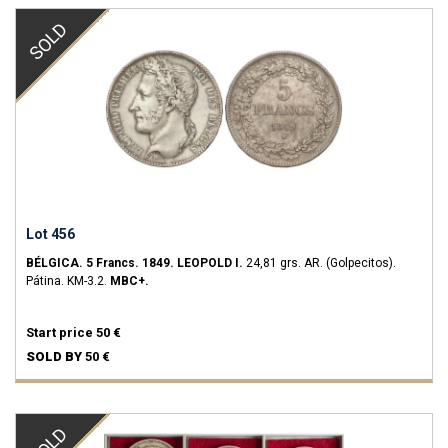
SOLD
Lot 456
BÉLGICA.
5 Francs.
1849.
LEOPOLD I.
24,81 grs.
AR.
(Golpecitos).
Pátina.
KM-3.2.
MBC+.
Start price
50 €
SOLD BY
50 €
SOLD