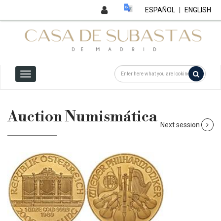
ESPAÑOL
|
ENGLISH
Auction Numismática
Next session