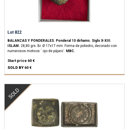
Lot 822
BALANZAS Y PONDERALES.
Ponderal 10 dirhams.
Siglo X-XIII.
ISLAM.
28,80 grs.
Br.
Ø 17x17 mm. Forma de poliedro, decorado con
numerosos motivos ´ ojo de pájaro´.
MBC.
Start price
60 €
SOLD BY
60 €
SOLD