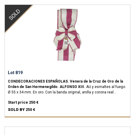
SOLD
Lot 819
CONDECORACIONES ESPAÑOLAS.
Venera de la Cruz de Oro de la
Orden de San Hermenegildo.
ALFONSO XIII.
AU y esmaltes al fuego.
Ø 55 x 34 mm. En oro. Con la banda original, anilla y corona real
articulada original. (Leve rotura en esmalte en reverso).
RARA.
PG-56.
Start price
250 €
EBC.
SOLD BY
250 €