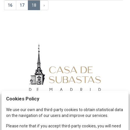
16
17
18
›
Cookies Policy
Schedule
We use our own and third-party cookies to obtain statistical data
on the navigation of our users and improve our services.
The Company
Terms and Conditions
Please note that if you accept third-party cookies, you will need