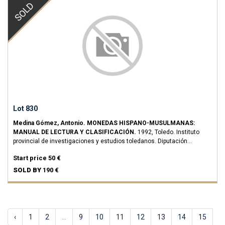
SOLD
Lot 830
Medina Gómez, Antonio.
MONEDAS HISPANO-MUSULMANAS:
MANUAL DE LECTURA Y CLASIFICACIÓN.
1992, Toledo. Instituto
provincial de investigaciones y estudios toledanos. Diputación
Provincial de Toledo. 549 páginas con fotos e inscripciones en b/n..
Start price
50 €
RARO.
EBC+.
SOLD BY
190 €
‹
1
2
...
9
10
11
12
13
14
15