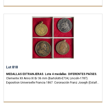
Lot 818
MEDALLAS EXTRANJERAS.
Lote 4 medallas.
DIFERENTES PAÍSES.
Clemente XII Anno IX Br 36 mm (Bartolotti-E734, Lincoln-1787).
Exposition Universelle Francia 1867. Coronación Franz Joseph (Estaño)
y medalla Bronze Prussia Friedrich Wilhelm Kronpr. A EXAMINAR.
MBC-
a EBC.