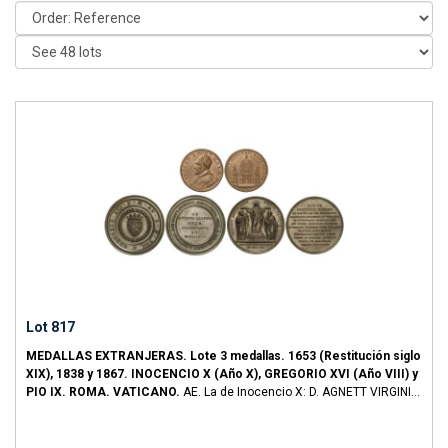
Lot 817
MEDALLAS EXTRANJERAS.
Lote 3 medallas.
1653 (Restitución siglo
XIX), 1838 y 1867.
INOCENCIO X (Año X), GREGORIO XVI (Año VIII) y
PIO IX.
ROMA. VATICANO.
AE.
La de Inocencio X: D. AGNETT VIRGINI
ET MART. SACRVM, la de Gregorio XVI: Medalla Museo Capitolino y la
de PIO IX: PRINCEPS APOSTOLORVM DOCTOR GENTIVM. Ø 38, 62 y 68
mm. A EXAMINAR.
B-654, Spink-1137.
EBC a SC.