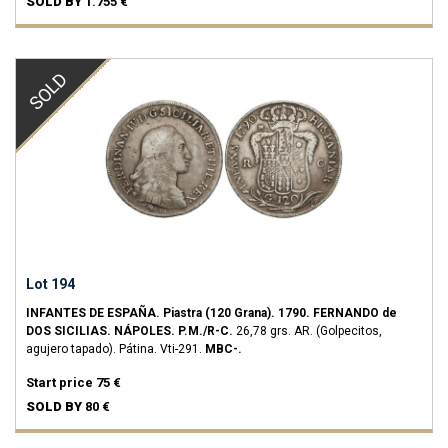
SOLD BY
1.755 €
SOLD
Lot 194
INFANTES DE ESPAÑA.
Piastra (120 Grana).
1790.
FERNANDO de
DOS SICILIAS.
NÁPOLES.
P.M./R-C.
26,78 grs.
AR.
(Golpecitos,
agujero tapado). Pátina.
Vti-291.
MBC-.
Start price
75 €
SOLD BY
80 €