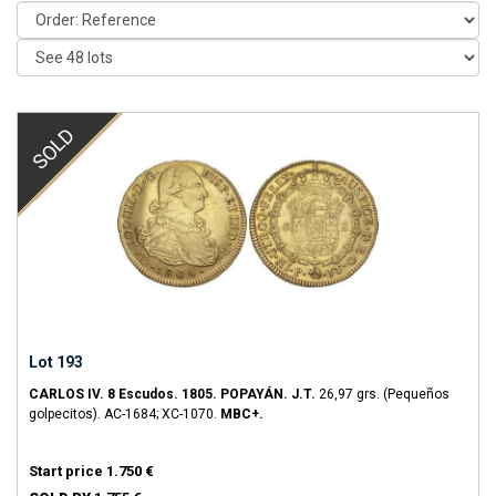
SOLD
Lot 193
CARLOS IV.
8 Escudos.
1805.
POPAYÁN.
J.T.
26,97 grs.
(Pequeños
golpecitos).
AC-1684; XC-1070.
MBC+.
Start price
1.750 €