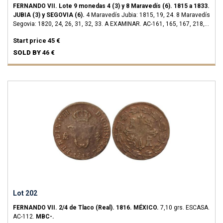
FERNANDO VII.
Lote 9 monedas 4 (3) y 8 Maravedís (6).
1815 a 1833.
JUBIA (3) y SEGOVIA (6).
4 Maravedís Jubia: 1815, 19, 24. 8 Maravedís
Segovia: 1820, 24, 26, 31, 32, 33. A EXAMINAR.
AC-161, 165, 167, 218,
224, 228, 236, 238, 239.
BC+ a MBC-.
Start price
45 €
SOLD BY
46 €
Lot 202
FERNANDO VII.
2/4 de Tlaco (Real).
1816.
MÉXICO.
7,10 grs.
ESCASA.
AC-112.
MBC-.