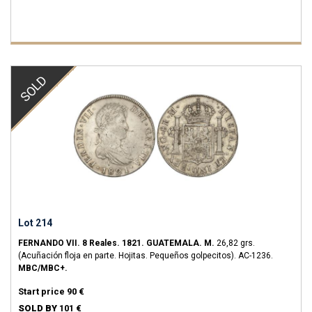
SOLD
Lot 214
FERNANDO VII.
8 Reales.
1821.
GUATEMALA.
M.
26,82 grs.
(Acuñación floja en parte. Hojitas. Pequeños golpecitos).
AC-1236.
MBC/MBC+.
Start price
90 €
SOLD BY
101 €