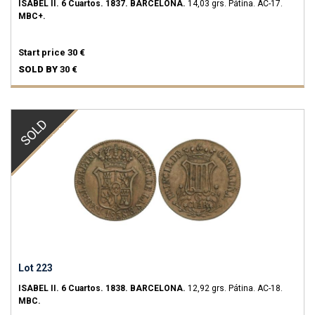
ISABEL II.
6 Cuartos.
1837.
BARCELONA.
14,03 grs.
Pátina.
AC-17.
MBC+.
Start price
30 €
SOLD BY
30 €
SOLD
Lot 223
ISABEL II.
6 Cuartos.
1838.
BARCELONA.
12,92 grs.
Pátina.
AC-18.
MBC.