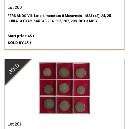
Lot 200
FERNANDO VII.
Lote 4 monedas 8 Maravedís.
1823 (x2), 24, 25.
JUBIA.
A EXAMINAR.
AC-204, 206, 207, 208.
BC+ a MBC-.
Start price
45 €
SOLD BY
45 €
SOLD
Lot 201