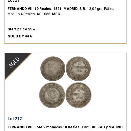
Lot 211
FERNANDO VII.
10 Reales.
1821.
MADRID.
S.R.
13,04 grs.
Pátina.
Módulo 4 Reales.
AC-1088.
MBC.
Start price
25 €
SOLD BY
44 €
SOLD
Lot 212
FERNANDO VII.
Lote 2 monedas 10 Reales.
1821.
BILBAO y MADRID.