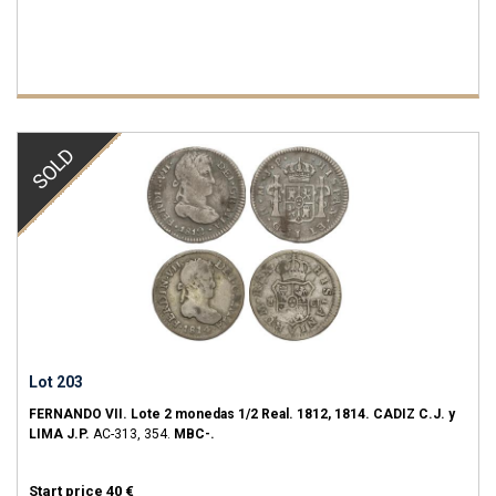
SOLD
Lot 203
FERNANDO VII.
Lote 2 monedas 1/2 Real.
1812, 1814.
CADIZ C.J. y
LIMA J.P.
AC-313, 354.
MBC-.
Start price
40 €