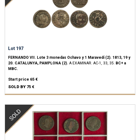
Lot 197
FERNANDO VII.
Lote 3 monedas Ochavo y 1 Maravedí (2).
1813, 19 y
20.
CATALUNYA, PAMPLONA (2).
A EXAMINAR.
AC-1, 33, 35.
BC+ a
MBC.
Start price
65 €
SOLD BY
75 €
SOLD