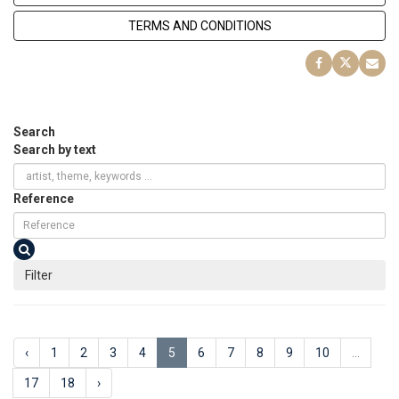
TERMS AND CONDITIONS
Search
Search by text
Reference
Filter
‹
1
2
3
4
5
6
7
8
9
10
...
17
18
›