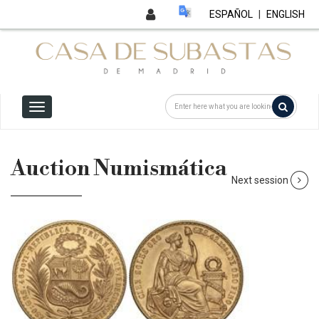
ESPAÑOL
|
ENGLISH
Auction Numismática
Next session