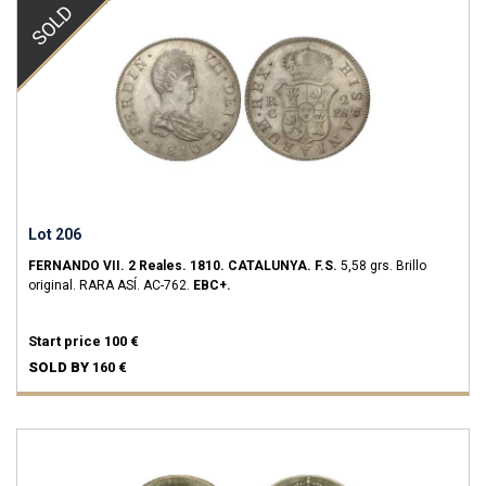
SOLD
Lot 206
FERNANDO VII.
2 Reales.
1810.
CATALUNYA.
F.S.
5,58 grs.
Brillo
original.
RARA ASÍ.
AC-762.
EBC+.
Start price
100 €
SOLD BY
160 €