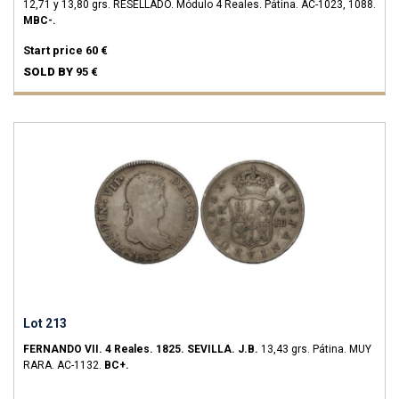
12,71 y 13,80 grs.
RESELLADO. Módulo 4 Reales. Pátina.
AC-1023, 1088.
MBC-.
Start price
60 €
SOLD BY
95 €
Lot 213
FERNANDO VII.
4 Reales.
1825.
SEVILLA.
J.B.
13,43 grs.
Pátina.
MUY
RARA.
AC-1132.
BC+.