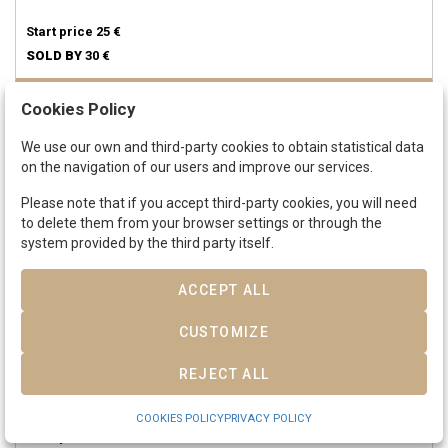
Start price
25 €
SOLD BY
30 €
Cookies Policy
SOLD
We use our own and third-party cookies to obtain statistical data
on the navigation of our users and improve our services.
Please note that if you accept third-party cookies, you will need
to delete them from your browser settings or through the
system provided by the third party itself.
ACCEPT ALL
CUSTOMIZE
Lot 224
ISABEL II.
6 Cuartos.
1839.
BARCELONA.
14,78 grs.
Pátina.
AC-20.
REJECT ALL
MBC+.
COOKIES POLICY
PRIVACY POLICY
Start price
30 €