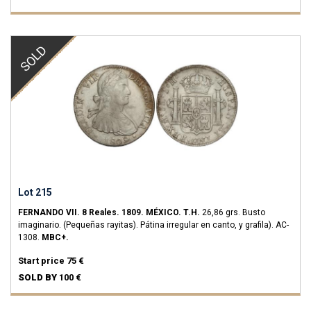
SOLD
Lot 215
FERNANDO VII.
8 Reales.
1809.
MÉXICO.
T.H.
26,86 grs.
Busto
imaginario. (Pequeñas rayitas). Pátina irregular en canto, y grafila).
AC-
1308.
MBC+.
Start price
75 €
SOLD BY
100 €