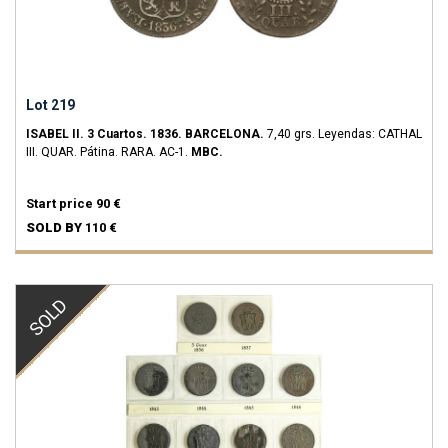
Lot 219
ISABEL II.
3 Cuartos.
1836.
BARCELONA.
7,40 grs.
Leyendas: CATHAL
III. QUAR. Pátina.
RARA.
AC-1.
MBC.
Start price
90 €
SOLD BY
110 €
SOLD