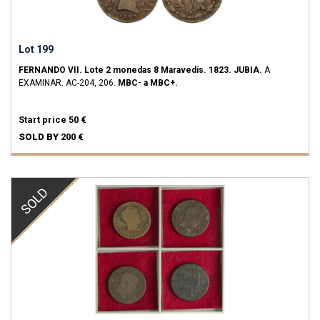
Lot 199
FERNANDO VII.
Lote 2 monedas 8 Maravedís.
1823.
JUBIA.
A
EXAMINAR.
AC-204, 206.
MBC- a MBC+.
Start price
50 €
SOLD BY
200 €
SOLD