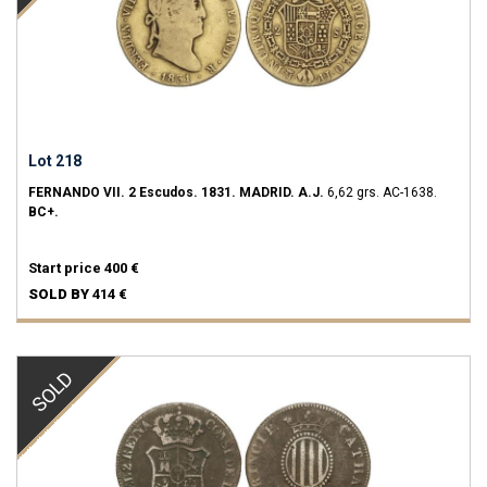
Lot 218
FERNANDO VII.
2 Escudos.
1831.
MADRID.
A.J.
6,62 grs.
AC-1638.
BC+.
Start price
400 €
SOLD BY
414 €
SOLD