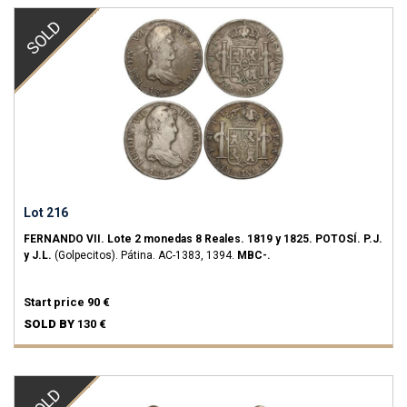
SOLD
Lot 216
FERNANDO VII.
Lote 2 monedas 8 Reales.
1819 y 1825.
POTOSÍ.
P.J.
y J.L.
(Golpecitos). Pátina.
AC-1383, 1394.
MBC-.
Start price
90 €
SOLD BY
130 €
SOLD