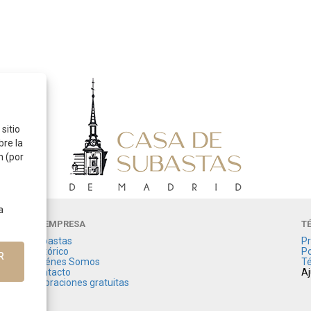
sitio
bre la
n (por
a
LA EMPRESA
T
Subastas
Pr
Histórico
Po
R
Quiénes Somos
Té
Contacto
Aj
Valoraciones gratuitas