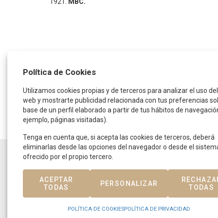
1921.
MBC.
Política de Cookies
Utilizamos cookies propias y de terceros para analizar el uso del 
web y mostrarte publicidad relacionada con tus preferencias so
base de un perfil elaborado a partir de tus hábitos de navegació
ejemplo, páginas visitadas).
Tenga en cuenta que, si acepta las cookies de terceros, deberá
eliminarlas desde las opciones del navegador o desde el sistem
ofrecido por el propio tercero.
HORARIO
De lunes a jueves:
de 9:30 a 14:00 horas
ACEPTAR
RECHAZA
y de 16:00 a 19:00 horas
PERSONALIZAR
TODAS
TODAS
Viernes:
De 9:00 a 15:00 horas
POLÍTICA DE COOKIES
POLÍTICA DE PRIVACIDAD