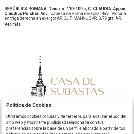
REPÚBLICA ROMANA.
Denario.
110-109 a, C.
CLAUDIA.
Appius
Claudius Pulcher.
Anv.:
Cabeza de Roma derecha.
Rev.:
Victoria
en triga derecha en exergo: AP. CL.T. MANNL.QVR.
3,79 grs.
AR.
BMC-1290; Cal-423; Craw-299.1a; FFC-564; Se-2.
MBC.
Ver más
Política de Cookies
Utilizamos cookies propias y de terceros para analizar el uso del
Horario
sitio web y mostrarte publicidad relacionada con tus
preferencias sobre la base de un perfil elaborado a partir de tus
La empresa