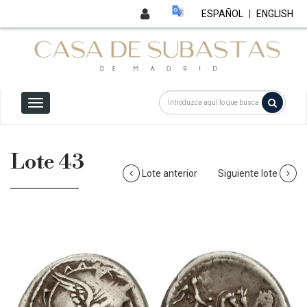
ESPAÑOL
|
ENGLISH
Lote 43
Lote anterior
Siguiente lote