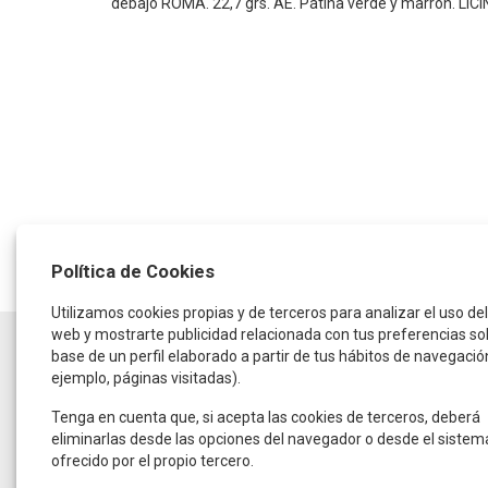
debajo ROMA.
22,7 grs.
AE.
Pátina verde y marrón.
LICI
Política de Cookies
Utilizamos cookies propias y de terceros para analizar el uso del 
web y mostrarte publicidad relacionada con tus preferencias so
HORARIO
base de un perfil elaborado a partir de tus hábitos de navegació
ejemplo, páginas visitadas).
De lunes a jueves:
de 9:30 a 14:00 horas
y de 16:00 a 19:00 horas
Tenga en cuenta que, si acepta las cookies de terceros, deberá
Viernes:
eliminarlas desde las opciones del navegador o desde el sistem
De 9:00 a 15:00 horas
ofrecido por el propio tercero.