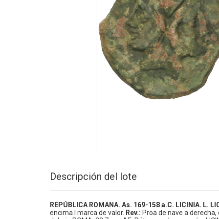
Descripción del lote
REPÚBLICA ROMANA.
As.
169-158 a.C.
LICINIA.
L. L
encima I marca de valor.
Rev.:
Proa de nave a derecha, 