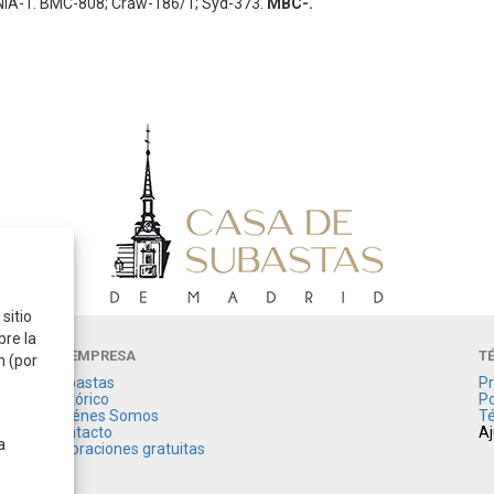
NIA-1. BMC-808; Craw-186/1; Syd-373.
MBC-.
sitio
bre la
LA EMPRESA
T
n (por
Subastas
Pr
Histórico
Po
Quiénes Somos
Té
Contacto
Aj
a
Valoraciones gratuitas