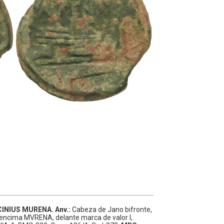
ICINIUS MURENA.
Anv.:
Cabeza de Jano bifronte,
encima MVRENA, delante marca de valor I,