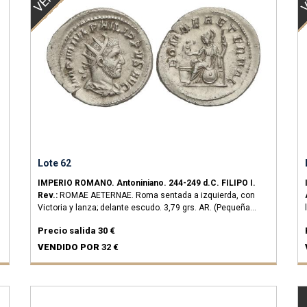
Lote 62
IMPERIO ROMANO.
Antoniniano.
244-249 d.C.
FILIPO I.
Rev.:
ROMAE AETERNAE. Roma sentada a izquierda, con
Victoria y lanza; delante escudo.
3,79 grs.
AR.
(Pequeña
grieta).
C-165; RIC-44.
EBC-.
Precio salida
30 €
VENDIDO POR
32 €