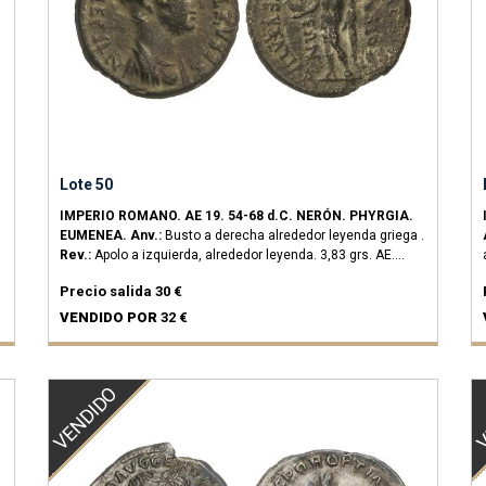
Lote 50
IMPERIO ROMANO.
AE 19.
54-68 d.C.
NERÓN.
PHYRGIA.
EUMENEA.
Anv.:
Busto a derecha alrededor leyenda griega .
Rev.:
Apolo a izquierda, alrededor leyenda.
3,83 grs.
AE.
Magistrado Julius Kleon.
RPC-3149.
MBC.
Precio salida
30 €
VENDIDO POR
32 €
VENDIDO
V