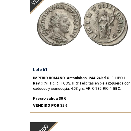
Lote 61
IMPERIO ROMANO.
Antoniniano.
244-249 d.C.
FILIPO I.
Rev.:
P.M. TR. P. IIII COS. II P.P. Felicitas en pie a izquierda con
caduceo y cornucopia.
4,03 grs.
AR.
C-136; RIC-4.
EBC.
Precio salida
30 €
VENDIDO POR
32 €