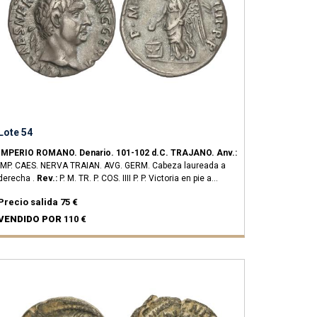
Lote 54
IMPERIO ROMANO.
Denario.
101-102 d.C.
TRAJANO.
Anv.:
IMP. CAES. NERVA TRAIAN. AVG. GERM. Cabeza laureada a
derecha .
Rev.:
P. M. TR. P. COS. IIII P. P. Victoria en pie a
izquierda.
3,28 grs.
AR.
C-248a; RIC-67.
MBC+.
Precio salida
75 €
VENDIDO POR
110 €