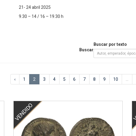
21- 24 abril 2025
9.30 – 14 / 16 – 19.30 h
Buscar por texto
Buscar
‹
1
2
3
4
5
6
7
8
9
10
...
VENDIDO
V