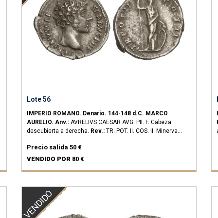
Lote 56
IMPERIO ROMANO.
Denario.
144-148 d.C.
MARCO
AURELIO.
Anv.:
AVRELIVS CAESAR AVG. PII. F. Cabeza
descubierta a derecha.
Rev.:
TR. POT. II. COS. II. Minerva
estante a derecha con escudo y lanza.
3,25 grs.
AR.
C-608;
Precio salida
50 €
RIC-438b; BMC-A636.
MBC+/MBC.
VENDIDO POR
80 €
VENDIDO