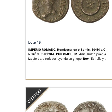
Lote 49
IMPERIO ROMANO.
Hemiassarion o Semis.
50-54 d.C.
NERÓN.
PHYRGIA. PHILOMELIUM.
Anv.:
Busto joven a
izquierda, alrededor leyenda en griego.
Rev.:
Estrella y
media luna, alrededor leyenda.
2,80 grs.
Br.
Acuñada bajo el
magistrado Brocchos, durante el reinado de Claudio.
RPC-
3248.
MBC.
VENDIDO