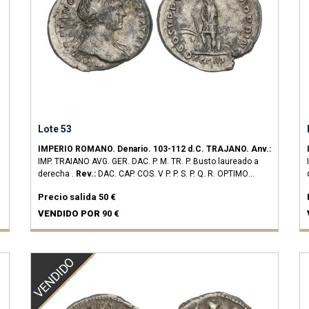
Lote 53
IMPERIO ROMANO.
Denario.
103-112 d.C.
TRAJANO.
Anv.:
IMP. TRAIANO AVG. GER. DAC. P. M. TR. P. Busto laureado a
derecha .
Rev.:
DAC. CAP. COS. V P. P. S. P. Q. R. OPTIMO
PRINC. Dacia en pie a izquierda, a sus pies pila de armas.
Precio salida
50 €
2,95 grs.
AR.
(Oxidaciones).
C-121.
MBC.
VENDIDO POR
90 €
VENDIDO