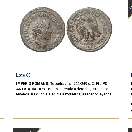
V
Lote 65
IMPERIO ROMANO.
Tetradracma.
244-249 d.C.
FILIPO I.
ANTIOQUÍA.
Anv.:
Busto laureado a derecha, alrededor
leyenda.
Rev.:
Águila en pie a izquierda, alrededor leyenda,
en exergo ANTIOXIA SC.
12,70 grs.
Ve.
(Oxidaciones).
Prieur-
444.
MBC.