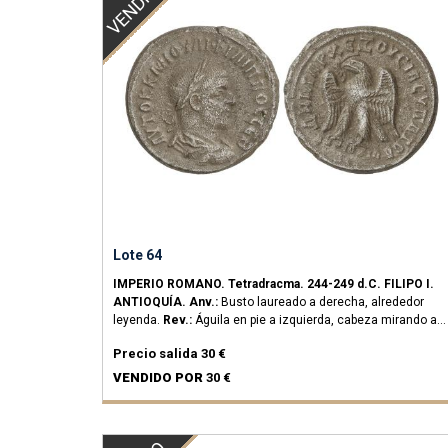
VENDIDO
Lote 64
IMPERIO ROMANO.
Tetradracma.
244-249 d.C.
FILIPO I.
ANTIOQUÍA.
Anv.:
Busto laureado a derecha, alrededor
leyenda.
Rev.:
Águila en pie a izquierda, cabeza mirando a
izquierda, alrededor leyenda, en exergo ANTIOXIA SC.
11,34
Precio salida
30 €
grs.
Ve.
(Oxidaciones).
Prieur-370 sim.
MBC.
VENDIDO POR
30 €