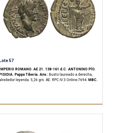
Lote 57
IMPERIO ROMANO.
AE 21.
138-161 d.C.
ANTONINO PÍO.
PISIDIA.
Pappa Tiberia.
Anv.:
Busto laureado a derecha,
alrededor leyenda.
5,26 grs.
AE.
RPC IV.3 Online-7694.
MBC.