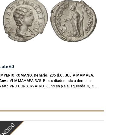
Lote 60
IMPERIO ROMANO.
Denario.
235 d.C.
JULIA MAMAEA.
Anv.:
IVLIA MAMAEA AVG. Busto diademado a derecha.
Rev.:
IVNO CONSERVATRIX. Juno en pie a izquierda.
3,15
grs.
AR.
C-35; RIC-343 (Alejandro Severo); BMC-43-8
(Alejandro Severo).
MBC+.
ENDIDO