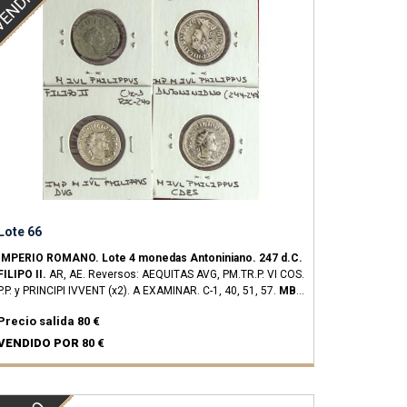
ENDIDO
Lote 66
IMPERIO ROMANO.
Lote 4 monedas Antoniniano.
247 d.C.
FILIPO II.
AR, AE.
Reversos: AEQUITAS AVG, PM.TR.P. VI COS.
P.P. y PRINCIPI IVVENT (x2). A EXAMINAR.
C-1, 40, 51, 57.
MBC
a EBC-.
Precio salida
80 €
VENDIDO POR
80 €