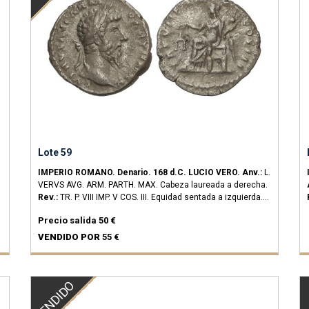
Lote 59
IMPERIO ROMANO.
Denario.
168 d.C.
LUCIO VERO.
Anv.:
L.
VERVS AVG. ARM. PARTH. MAX. Cabeza laureada a derecha.
Rev.:
TR. P. VIII IMP. V COS. III. Equidad sentada a izquierda.
2,51 grs.
AR.
(Oxidaciones).
C-318.
MBC-.
Precio salida
50 €
VENDIDO POR
55 €
VENDIDO
V