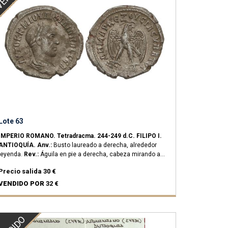
Lote 63
IMPERIO ROMANO.
Tetradracma.
244-249 d.C.
FILIPO I.
ANTIOQUÍA.
Anv.:
Busto laureado a derecha, alrededor
leyenda.
Rev.:
Águila en pie a derecha, cabeza mirando a
derecha, alrededor leyenda, en exergo ANTIOXIA SC.
10,49
Precio salida
30 €
grs.
Ve.
Prieur-370 sim.
MBC/MBC+.
VENDIDO POR
32 €