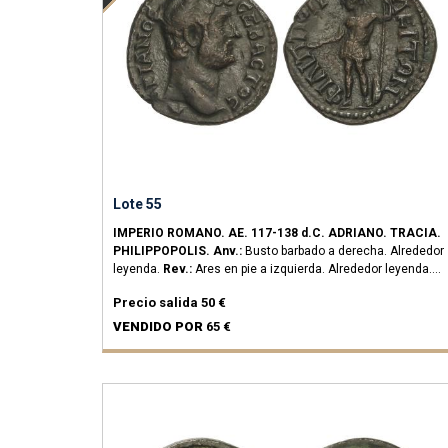
Lote 55
IMPERIO ROMANO.
AE.
117-138 d.C.
ADRIANO.
TRACIA.
PHILIPPOPOLIS.
Anv.:
Busto barbado a derecha. Alrededor
leyenda.
Rev.:
Ares en pie a izquierda. Alrededor leyenda.
4,89 grs.
AE.
(Oxidaciones).
RPC III-750.
(MBC+).
Precio salida
50 €
VENDIDO POR
65 €