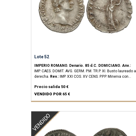
Lote 52
IMPERIO ROMANO.
Denario.
85 d.C.
DOMICIANO.
Anv.:
IMP. CAES. DOMIT. AVG. GERM. P.M. TR.P. XI. Busto laureado a
derecha.
Rev.:
IMP. XXI COS. XV CENS. P.P.P. Minerva con
lanza a izquierda.
2,97 grs.
AR.
(Oxidaciones limpiadas).
C-
Precio salida
50 €
259; RIC-150.
MBC+.
VENDIDO POR
65 €
VENDIDO