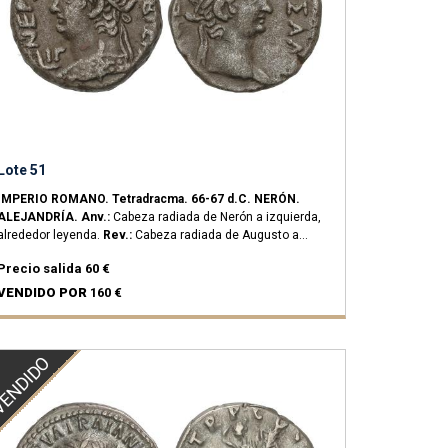
Lote 51
IMPERIO ROMANO.
Tetradracma.
66-67 d.C.
NERÓN.
ALEJANDRÍA.
Anv.:
Cabeza radiada de Nerón a izquierda,
alrededor leyenda.
Rev.:
Cabeza radiada de Augusto a
derecha, alrededor leyenda.
12,45 grs.
Ve.
RPC-5294.
MBC.
Precio salida
60 €
VENDIDO POR
160 €
ENDIDO