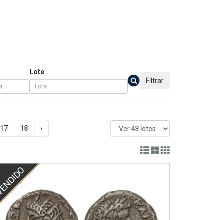
Lote
Filtrar
17
18
›
ENDIDO