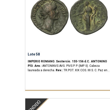
Lote 58
IMPERIO ROMANO.
Sestercio.
155-156 d.C.
ANTONINO
PÍO.
Anv.:
ANTONINVS AVG. PIVS P. P. (IMP. II). Cabeza
laureada a derecha.
Rev.:
TR.POT. XIX COS. IIII S. C. Paz en
pie a izquierda.
21,13 grs.
AE.
C-980.
BC+.
VENDIDO