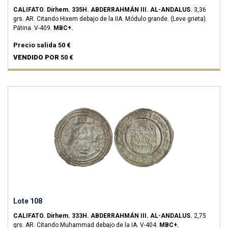
CALIFATO.
Dirhem.
335H.
ABDERRAHMÁN III.
AL-ANDALUS.
3,36
grs.
AR.
Citando Hixem debajo de la IIA. Módulo grande. (Leve grieta).
Pátina.
V-409.
MBC+.
Precio salida
50 €
VENDIDO POR
50 €
Lote 108
CALIFATO.
Dirhem.
333H.
ABDERRAHMÁN III.
AL-ANDALUS.
2,75
grs.
AR.
Citando Muhammad debajo de la IA.
V-404.
MBC+.