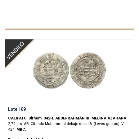
VENDIDO
Lote 109
CALIFATO.
Dirhem.
342H.
ABDERRAHMÁN III.
MEDINA AZAHARA.
2,79 grs.
AR.
Citando Muhammad debajo de la IA. (Leves grietas).
V-
424.
MBC.