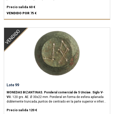
suspensión. Pátina verde.
Aparentemente inédito.
EBC.
Precio salida
60 €
VENDIDO POR
75 €
VENDIDO
Lote 99
MONEDAS BIZANTINAS.
Ponderal comercial de 5 Unciae.
Siglo V-
VII.
120 grs.
AE.
Ø 30x22 mm. Ponderal en forma de esfera aplanada
doblemente truncada; puntos de centrado en la parte superior e inferior;
grabada en la parte superior con la marca denominacional con restos
Precio salida
120 €
de incrustaciones de plata.. Pátina verde.
RARA.
Garbsch (1993) - 55.