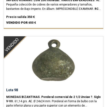
IMPERIO ROMANO.
Lote 200 monedas.
VARIOS EMPERADORES.
AE.
Pequeña colección de cobres de varios emperadores y tamaños,
bastantes de Bajo Imperio. En álbum. IMPRESCINDIBLE EXAMINAR.
RC a
MBC+.
Precio salida
350 €
VENDIDO POR
650 €
VENDIDO
Lote 98
MONEDAS BIZANTINAS.
Ponderal comercial de 2 1/2 Unciae ?.
Siglo
V-VII.
61,14 grs.
AE.
Ø 24x24 mm. Ponderal en forma de bulbo con la
parte inferior plana y una parte superior con un elemento de