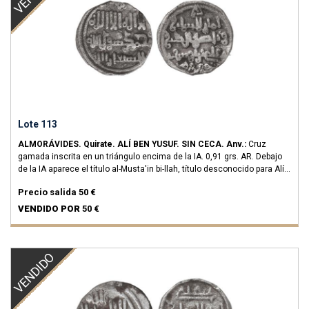
Lote 113
ALMORÁVIDES.
Quirate.
ALÍ BEN YUSUF.
SIN CECA.
Anv.:
Cruz
gamada inscrita en un triángulo encima de la IA.
0,91 grs.
AR.
Debajo
de la IA aparece el título al-Musta'in bi-llah, título desconocido para Alí
ben Yusuf, que solo se recoge en otro Quirate con la misma
Precio salida
50 €
distribución y en otro con distribución distinta (Numisma 237-14).
MUY
RARA.
FBM-Cc17; Haz-No cat.; Numisma-237 pág.296 nº13; V-No cat.
VENDIDO POR
50 €
MBC-/MBC.
VENDIDO