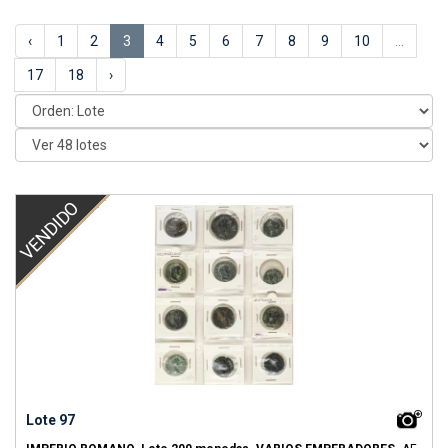
‹
1
2
3
4
5
6
7
8
9
10
...
17
18
›
VENDIDO
Lote 97