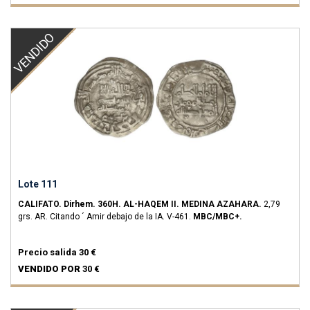
VENDIDO
Lote 111
CALIFATO.
Dirhem.
360H.
AL-HAQEM II.
MEDINA AZAHARA.
2,79
grs.
AR.
Citando ´ Amir debajo de la IA.
V-461.
MBC/MBC+.
Precio salida
30 €
VENDIDO POR
30 €