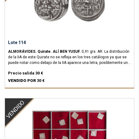
Lote 114
ALMORÁVIDES.
Quirate.
ALÍ BEN YUSUF.
0,91 grs.
AR.
La distribución
de la IIA de este Quirate no se refleja en los tres catálogos ya que se
puede notar como debajo de la IIA aparece una letra, posiblemente una
'sin' que entendemos como un símbolo o marca de ceca (¿Ceuta?),
Precio salida
30 €
mientras que este Quirate no tiene esta letra debajo de la 3ª línea.
ESCASA.
FBC-Cb25; Haz-918; V-1695.
MBC.
VENDIDO POR
30 €
VENDIDO