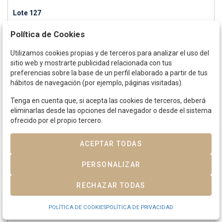
Lote 127
FELIPE III.
1 Real.
MALLORCA.
Busto a izquierda con corona radiada.
Política de Cookies
Pátina.
ESCASA.
AC-475.
MBC-.
Utilizamos cookies propias y de terceros para analizar el uso del
sitio web y mostrarte publicidad relacionada con tus
preferencias sobre la base de un perfil elaborado a partir de tus
hábitos de navegación (por ejemplo, páginas visitadas).
Tenga en cuenta que, si acepta las cookies de terceros, deberá
eliminarlas desde las opciones del navegador o desde el sistema
ofrecido por el propio tercero.
ACEPTAR TODAS
PERSONALIZAR
RECHAZAR TODAS
POLÍTICA DE COOKIES
POLÍTICA DE PRIVACIDAD
Lote 128