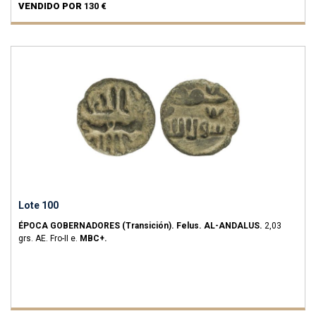
EBC.
VENDIDO POR
130 €
Lote 100
ÉPOCA GOBERNADORES (Transición).
Felus.
AL-ANDALUS.
2,03
grs.
AE.
Fro-II e.
MBC+.