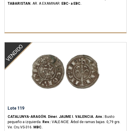
TABARISTAN.
AR.
A EXAMINAR.
EBC- a EBC.
VENDIDO
Lote 119
CATALUNYA-ARAGÓN.
Diner.
JAUME I.
VALENCIA.
Anv.:
Busto
pequeño a izquierda.
Rev.:
VALE-NCIE. Árbol de ramas bajas.
0,79 grs.
Ve.
Cru.VS-316.
MBC.