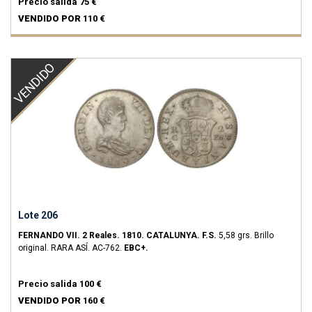
Precio salida
75 €
VENDIDO POR
110 €
VENDIDO
Lote 206
FERNANDO VII.
2 Reales.
1810.
CATALUNYA.
F.S.
5,58 grs.
Brillo
original.
RARA ASÍ.
AC-762.
EBC+.
Precio salida
100 €
VENDIDO POR
160 €