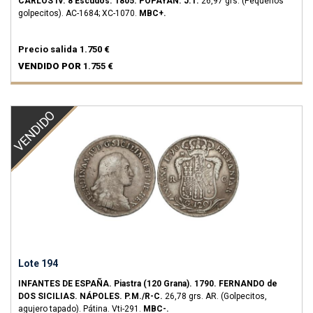
CARLOS IV.
8 Escudos.
1805.
POPAYÁN.
J.T.
26,97 grs.
(Pequeños
golpecitos).
AC-1684; XC-1070.
MBC+.
Precio salida
1.750 €
VENDIDO POR
1.755 €
VENDIDO
Lote 194
INFANTES DE ESPAÑA.
Piastra (120 Grana).
1790.
FERNANDO de
DOS SICILIAS.
NÁPOLES.
P.M./R-C.
26,78 grs.
AR.
(Golpecitos,
agujero tapado). Pátina.
Vti-291.
MBC-.