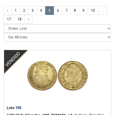
‹
1
2
3
4
5
6
7
8
9
10
...
17
18
›
VENDIDO
Lote 193