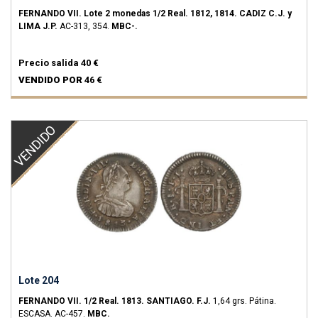
FERNANDO VII.
Lote 2 monedas 1/2 Real.
1812, 1814.
CADIZ C.J. y
LIMA J.P.
AC-313, 354.
MBC-.
Precio salida
40 €
VENDIDO POR
46 €
VENDIDO
Lote 204
FERNANDO VII.
1/2 Real.
1813.
SANTIAGO.
F.J.
1,64 grs.
Pátina.
ESCASA.
AC-457.
MBC.