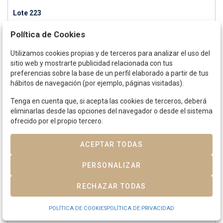
Lote 223
ISABEL II.
6 Cuartos.
1838.
BARCELONA.
12,92 grs.
Pátina.
AC-18.
Política de Cookies
MBC.
Utilizamos cookies propias y de terceros para analizar el uso del
Precio salida
25 €
sitio web y mostrarte publicidad relacionada con tus
preferencias sobre la base de un perfil elaborado a partir de tus
VENDIDO POR
30 €
hábitos de navegación (por ejemplo, páginas visitadas).
Tenga en cuenta que, si acepta las cookies de terceros, deberá
VENDIDO
eliminarlas desde las opciones del navegador o desde el sistema
ofrecido por el propio tercero.
ACEPTAR TODAS
PERSONALIZAR
RECHAZAR TODAS
POLÍTICA DE COOKIES
POLÍTICA DE PRIVACIDAD
Lote 224