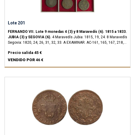
Lote 201
FERNANDO VII.
Lote 9 monedas 4 (3) y 8 Maravedís (6).
1815 a 1833.
JUBIA (3) y SEGOVIA (6).
4 Maravedís Jubia: 1815, 19, 24. 8 Maravedís
Segovia: 1820, 24, 26, 31, 32, 33. A EXAMINAR.
AC-161, 165, 167, 218,
224, 228, 236, 238, 239.
BC+ a MBC-.
Precio salida
45 €
VENDIDO POR
46 €