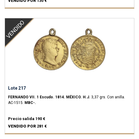
VENDIDO POR
130 €
VENDIDO
Lote 217
FERNANDO VII.
1 Escudo.
1814.
MÉXICO.
H.J.
3,37 grs.
Con anilla.
AC-1515.
MBC-.
Precio salida
190 €
VENDIDO POR
281 €