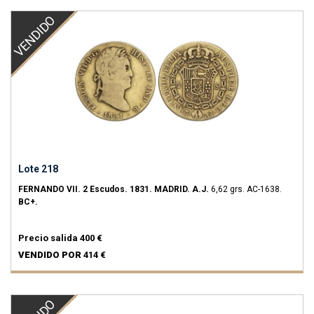
VENDIDO
Lote 218
FERNANDO VII.
2 Escudos.
1831.
MADRID.
A.J.
6,62 grs.
AC-1638.
BC+.
Precio salida
400 €
VENDIDO POR
414 €