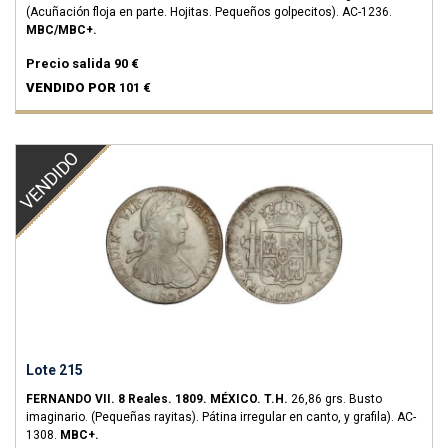
(Acuñación floja en parte. Hojitas. Pequeños golpecitos).
AC-1236.
MBC/MBC+.
Precio salida
90 €
VENDIDO POR
101 €
VENDIDO
Lote 215
FERNANDO VII.
8 Reales.
1809.
MÉXICO.
T.H.
26,86 grs.
Busto
imaginario. (Pequeñas rayitas). Pátina irregular en canto, y grafila).
AC-
1308.
MBC+.